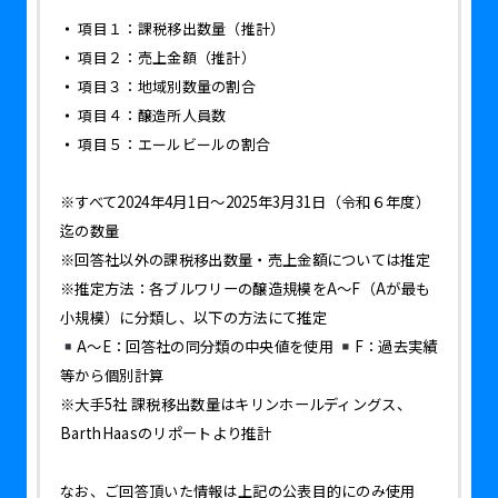
項目１：課税移出数量（推計）
項目２：売上金額（推計）
項目３：地域別数量の割合
項目４：醸造所人員数
項目５：エールビールの割合
※すべて2024年4月1日〜2025年3月31日（令和６年度）
迄の数量
※回答社以外の課税移出数量・売上金額については推定
※推定方法：各ブルワリーの醸造規模をA～F（Aが最も
小規模）に分類し、以下の方法にて推定
A～E：回答社の同分類の中央値を使用
F：過去実績
等から個別計算
※大⼿5社 課税移出数量はキリンホールディングス、
BarthHaasのリポートより推計
なお、ご回答頂いた情報は上記の公表目的にのみ使用